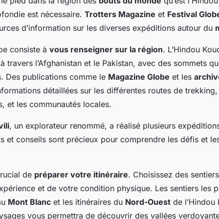
 le pied dans la région des
bouts du monde
qu’est l’Hindo
fondie est nécessaire.
Trotters Magazine
et
Festival Glob
urces d’information sur les diverses expéditions autour du
pe consiste à
vous renseigner sur la région
. L’Hindou Kouc
 travers l’Afghanistan et le Pakistan, avec des sommets qui
s. Des publications comme le
Magazine Globe
et les
archi
nformations détaillées sur les différentes routes de trekking,
, et les communautés locales.
ili
, un explorateur renommé, a réalisé plusieurs expédition
ts et conseils sont précieux pour comprendre les défis et le
crucial de
préparer votre itinéraire
. Choisissez des sentier
xpérience et de votre condition physique. Les sentiers les p
 au
Mont Blanc
et les itinéraires du
Nord-Ouest
de l’Hindou 
aysages vous permettra de découvrir des vallées verdoyante