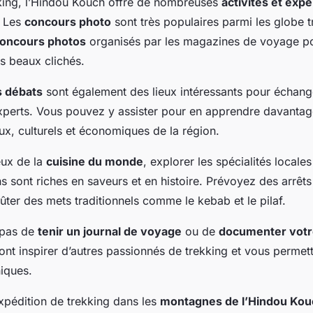
king, l’Hindou Kouch offre de nombreuses
activités et exp
. Les
concours photo
sont très populaires parmi les globe tr
oncours photos
organisés par les magazines de voyage po
s beaux clichés.
s débats
sont également des lieux intéressants pour échang
xperts. Vous pouvez y assister pour en apprendre davantage
x, culturels et économiques de la région.
eux de la
cuisine du monde
, explorer les spécialités locale
s sont riches en saveurs et en histoire. Prévoyez des arrêts
ûter des mets traditionnels comme le kebab et le pilaf.
z pas de
tenir un journal de voyage
ou de
documenter votr
ont inspirer d’autres passionnés de trekking et vous permett
iques.
xpédition de trekking dans les
montagnes de l’Hindou Kou