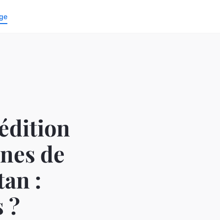
ge
édition
gnes de
an :
 ?