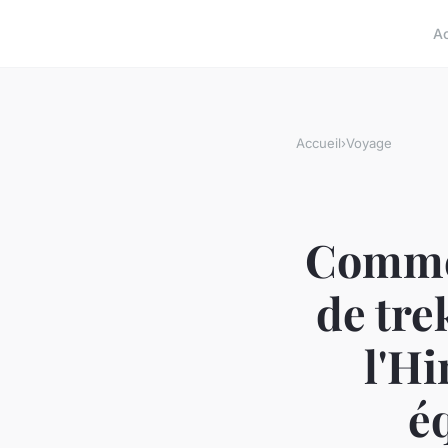
A
Accueil
›
Voyage
Commen
de tre
l'H
é