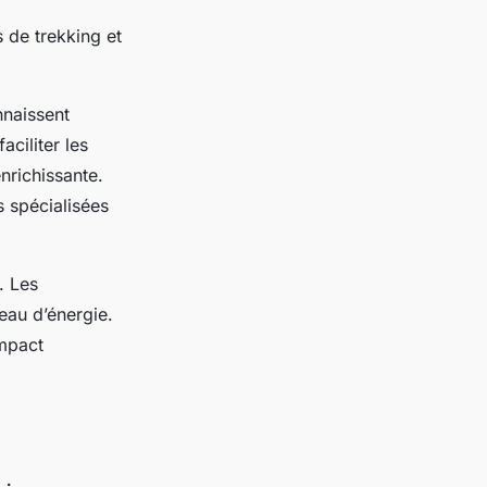
s de trekking et
onnaissent
aciliter les
nrichissante.
s spécialisées
. Les
eau d’énergie.
impact