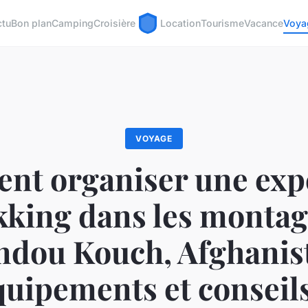
ctu
Bon plan
Camping
Croisière
Location
Tourisme
Vacance
Voya
VOYAGE
t organiser une exp
kking dans les monta
indou Kouch, Afghanist
quipements et conseils