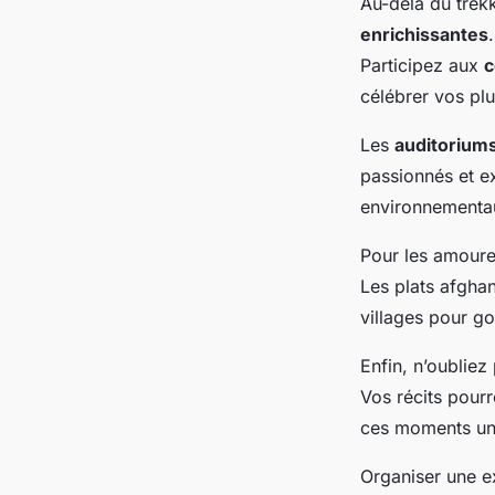
Au-delà du trek
enrichissantes
Participez aux
c
célébrer vos plu
Les
auditorium
passionnés et e
environnementau
Pour les amour
Les plats afghan
villages pour go
Enfin, n’oublie
Vos récits pourr
ces moments un
Organiser une e