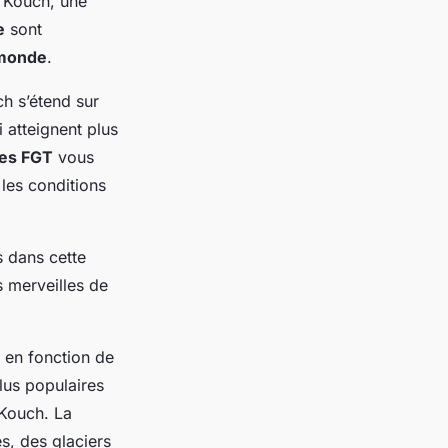
u Kouch, une
e
sont
monde
.
h s’étend sur
 atteignent plus
ves FGT
vous
 les conditions
s dans cette
s merveilles de
s en fonction de
lus populaires
Kouch. La
s, des glaciers