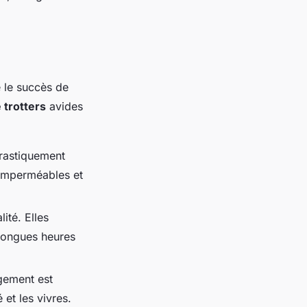
 le succès de
 trotters
avides
drastiquement
 imperméables et
ité. Elles
 longues heures
gement est
et les vivres.