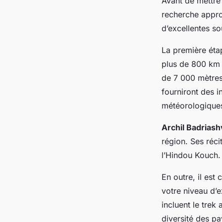
Avant de mettre
recherche appro
d’excellentes so
La première éta
plus de 800 km à
de 7 000 mètre
fourniront des i
météorologiques
Archil Badriashv
région. Ses réci
l’Hindou Kouch.
En outre, il est 
votre niveau d’e
incluent le trek
diversité des p